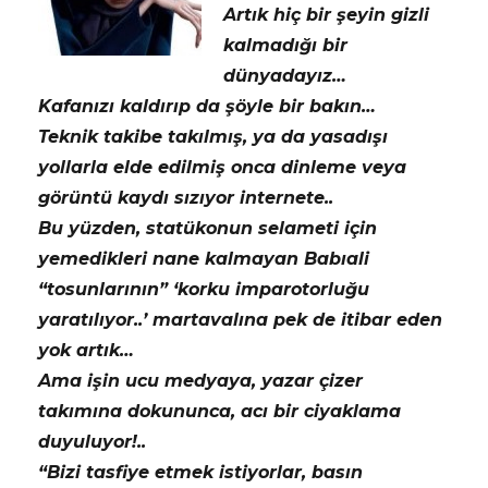
Artık hiç bir şeyin gizli
kalmadığı bir
dünyadayız…
Kafanızı kaldırıp da şöyle bir bakın…
Teknik takibe takılmış, ya da yasadışı
yollarla elde edilmiş onca dinleme veya
görüntü kaydı sızıyor internete..
Bu yüzden, statükonun selameti için
yemedikleri nane kalmayan Babıali
“tosunlarının” ‘korku imparotorluğu
yaratılıyor..’ martavalına pek de itibar eden
yok artık…
Ama işin ucu medyaya, yazar çizer
takımına dokununca, acı bir ciyaklama
duyuluyor!..
“Bizi tasfiye etmek istiyorlar, basın