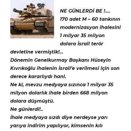
NE GÜNLERDİ BE !….
170 adet M – 60 tankının
modernizasyon ihalesini
1 milyar 35 milyon
dolara İsrail terör
devletine vermiştik!…
Dönemin Genelkurmay Başkanı Hüseyin
Kıvrıkoğlu ihalenin İsrail’e verilmesi için son
derece kararlıydı hani.
Ne ki, mevzu medyaya sızınca 1 milyar 35
milyon dolarlık ihale birden 668 milyon
dolara düşmüştü.
Ne günlerdi!..
İhale medyaya sızdı diye nerdeyse yarı
yarıya indirim yapılıyor, kimsenin kılı