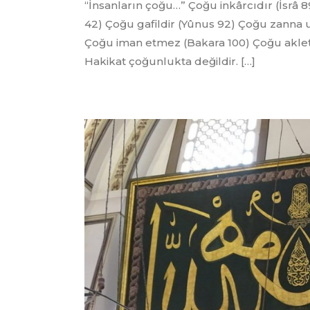
“İnsanların çoğu…” Çoğu inkârcıdır (İsrâ
42) Çoğu gafildir (Yûnus 92) Çoğu zanna
Çoğu iman etmez (Bakara 100) Çoğu akletm
Hakikat çoğunlukta değildir. […]