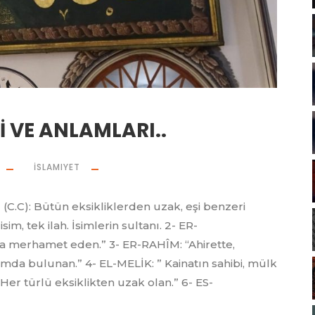
İ VE ANLAMLARI..
İSLAMIYET
AH (C.C): Bütün eksikliklerden uzak, eşi benzeri
m, tek ilah. İsimlerin sultanı. 2- ER-
 merhamet eden.” 3- ER-RAHÎM: “Ahirette,
mda bulunan.” 4- EL-MELİK: ” Kainatın sahibi, mülk
Her türlü eksiklikten uzak olan.” 6- ES-