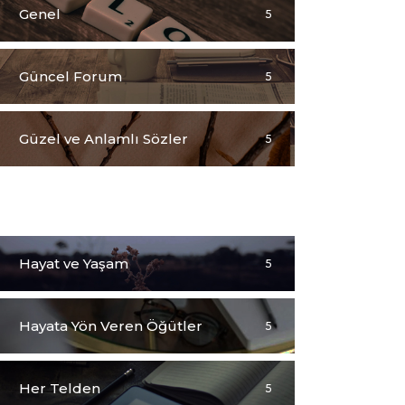
Genel
5
Güncel Forum
5
Güzel ve Anlamlı Sözler
5
Hadislerden Seçmeler
5
Hayat ve Yaşam
5
Hayata Yön Veren Öğütler
5
Her Telden
5