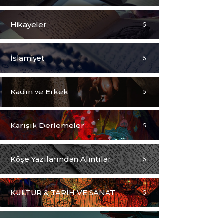
Hikayeler
5
İslamiyet
5
Kadın ve Erkek
5
Karışık Derlemeler
5
Köşe Yazılarından Alıntılar
5
KÜLTÜR & TARİH VE SANAT
5