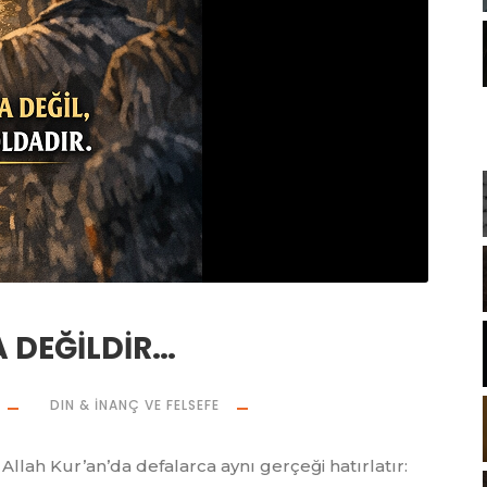
 DEĞİLDİR…
DIN & İNANÇ VE FELSEFE
 Kur’an’da defalarca aynı gerçeği hatırlatır: