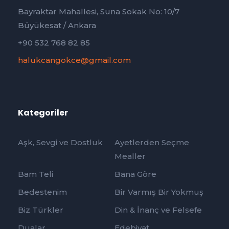
Bayraktar Mahallesi, Suna Sokak No: 10/7
Büyükesat / Ankara
+90 532 768 82 85
halukcangokce@gmail.com
Kategoriler
Aşk, Sevgi ve Dostluk
Ayetlerden Seçme
Mealler
Bam Teli
Bana Göre
Bedestenim
Bir Varmış Bir Yokmuş
Biz Türkler
Din & İnanç ve Felsefe
Dualar
Edebiyat