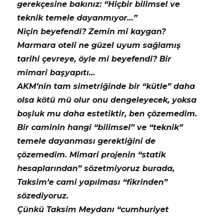
gerekçesine bakınız: “Hiçbir bilimsel ve
teknik temele dayanmıyor…”
Niçin beyefendi? Zemin mi kaygan?
Marmara oteli ne güzel uyum sağlamış
tarihi çevreye, öyle mi beyefendi? Bir
mimari başyapıtı…
AKM’nin tam simetriğinde bir “kütle” daha
olsa kötü mü olur onu dengeleyecek, yoksa
boşluk mu daha estetiktir, ben çözemedim.
Bir caminin hangi “bilimsel” ve “teknik”
temele dayanması gerektiğini de
çözemedim. Mimari projenin “statik
hesaplarından” sözetmiyoruz burada,
Taksim’e cami yapılması “fikrinden”
sözediyoruz.
Çünkü Taksim Meydanı “cumhuriyet