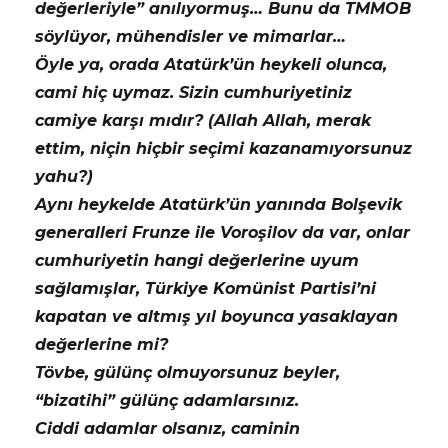
değerleriyle” anılıyormuş… Bunu da TMMOB
söylüyor, mühendisler ve mimarlar…
Öyle ya, orada Atatürk’ün heykeli olunca,
cami hiç uymaz. Sizin cumhuriyetiniz
camiye karşı mıdır? (Allah Allah, merak
ettim, niçin hiçbir seçimi kazanamıyorsunuz
yahu?)
Aynı heykelde Atatürk’ün yanında Bolşevik
generalleri Frunze ile Voroşilov da var, onlar
cumhuriyetin hangi değerlerine uyum
sağlamışlar, Türkiye Komünist Partisi’ni
kapatan ve altmış yıl boyunca yasaklayan
değerlerine mi?
Tövbe, gülünç olmuyorsunuz beyler,
“bizatihi” gülünç adamlarsınız.
Ciddi adamlar olsanız, caminin