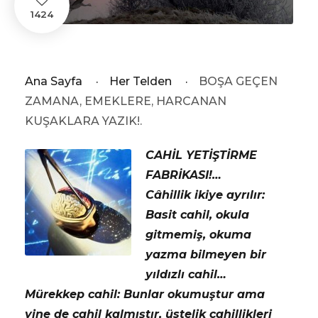
1424
Ana Sayfa
·
Her Telden
·
BOŞA GEÇEN
ZAMANA, EMEKLERE, HARCANAN
KUŞAKLARA YAZIK!.
CAHİL YETİŞTİRME
FABRİKASI!…
Câhillik ikiye ayrılır:
Basit cahil, okula
gitmemiş, okuma
yazma bilmeyen bir
yıldızlı cahil…
Mürekkep cahil: Bunlar okumuştur ama
yine de cahil kalmıştır, üstelik cahillikleri