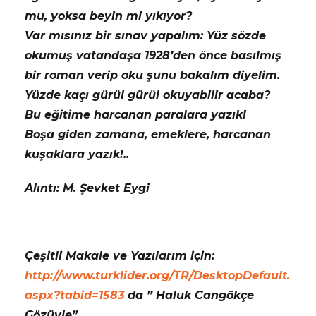
mu, yoksa beyin mi yıkıyor?
Var mısınız bir sınav yapalım: Yüz sözde
okumuş vatandaşa 1928’den önce basılmış
bir roman verip oku şunu bakalım diyelim.
Yüzde kaçı gürül gürül okuyabilir acaba?
Bu eğitime harcanan paralara yazık!
Boşa giden zamana, emeklere, harcanan
kuşaklara yazık!..
Alıntı: M. Şevket Eygi
Çeşitli Makale ve Yazılarım için:
http://www.turklider.org/TR/DesktopDefault.
aspx?tabid=1583
da ” Haluk Cangökçe
Gözüyle”