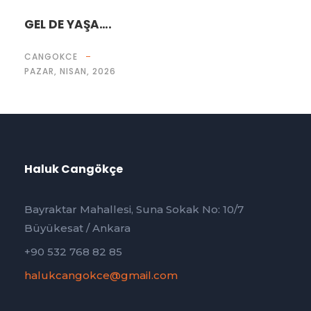
GEL DE YAŞA….
CANGOKCE
PAZAR, NISAN, 2026
Haluk Cangökçe
Bayraktar Mahallesi, Suna Sokak No: 10/7
Büyükesat / Ankara
+90 532 768 82 85
halukcangokce@gmail.com