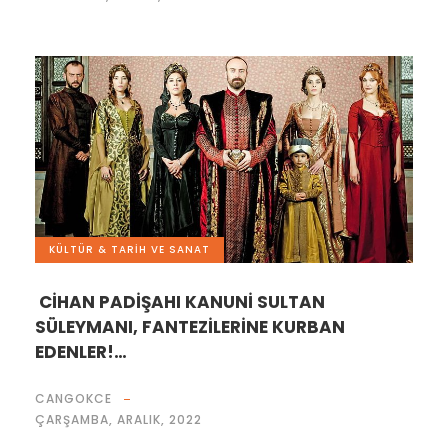
KÜLTÜR & TARİH VE SANAT
CİHAN PADİŞAHI KANUNİ SULTAN
SÜLEYMANI, FANTEZİLERİNE KURBAN
EDENLER!…
CANGOKCE
ÇARŞAMBA, ARALIK, 2022