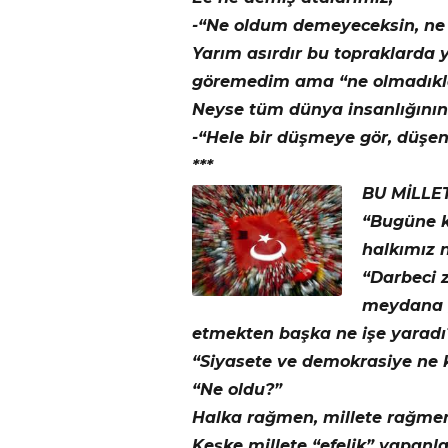
-“Ne oldum demeyeceksin, ne 
Yarım asırdır bu topraklarda 
göremedim ama “ne olmadıkla
Neyse tüm dünya insanlığının o
-“Hele bir düşmeye gör, düşen
***
BU MİLLET
“Bugüne k
halkımız 
“Darbeci z
meydana ge
etmekten başka ne işe yaradı
“Siyasete ve demokrasiye ne k
“Ne oldu?”
Halka rağmen, millete rağmen,
Keşke millete “efelik” yapanla