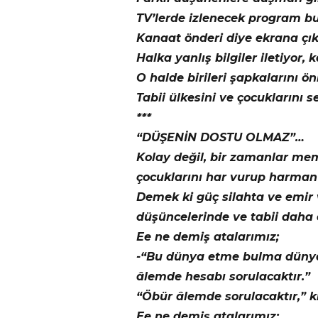
TV’lerde izlenecek program b
Kanaat önderi diye ekrana çıkar
Halka yanlış bilgiler iletiyor,
O halde birileri şapkalarını 
Tabii ülkesini ve çocuklarını s
***
“DÜŞENİN DOSTU OLMAZ”…
Kolay değil, bir zamanlar memle
çocuklarını har vurup harman
Demek ki güç silahta ve emir v
düşüncelerinde ve tabii daha 
Ee ne demiş atalarımız;
-“Bu dünya etme bulma dünyas
âlemde hesabı sorulacaktır.”
“Öbür âlemde sorulacaktır,” k
Ee ne demiş atalarımız;