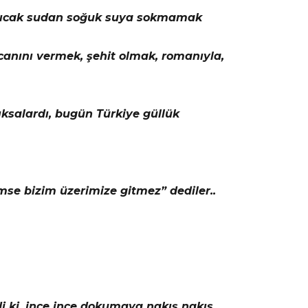
i sıcak sudan soğuk suya sokmamak
canını vermek, şehit olmak, romanıyla,
çıksalardı, bugün Türkiye güllük
mse bizim üzerimize gitmez” dediler..
di ki, ince ince dokumaya nakış nakış