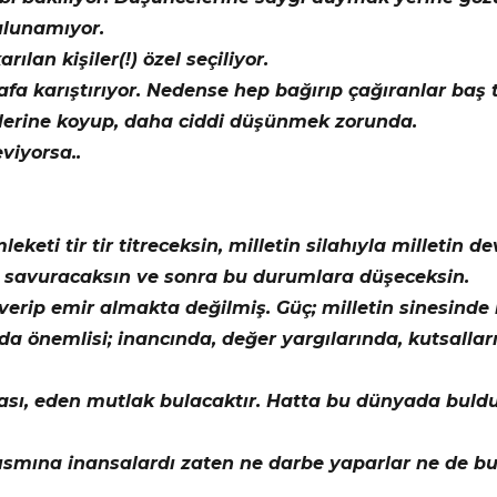
ulunamıyor.
ılan kişiler(!) özel seçiliyor.
 kafa karıştırıyor. Nedense hep bağırıp çağıranlar baş t
önlerine koyup, daha ciddi düşünmek zorunda.
eviyorsa..
keti tir tir titreceksin, milletin silahıyla milletin de
 savuracaksın ve sonra bu durumlara düşeceksin.
erip emir almakta değilmiş. Güç; milletin sinesinde 
da önemlisi; inancında, değer yargılarında, kutsalla
ı, eden mutlak bulacaktır. Hatta bu dünyada buldu
ısmına inansalardı zaten ne darbe yaparlar ne de bu 