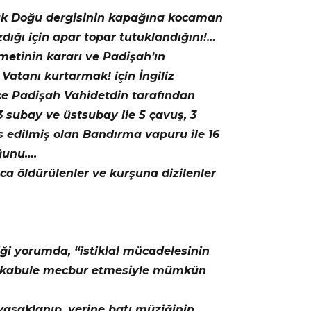
Büyük Doğu dergisinin kapağına kocaman
dığı için apar topar tutuklandığını!…
etinin kararı ve Padişah’ın
Vatanı kurtarmak! için İngiliz
ce Padişah Vahidetdin tarafından
3 subay ve üstsubay ile 5 çavuş, 3
is edilmiş olan Bandırma vapuru ile 16
uğunu….
luca öldürülenler ve kurşuna dizilenler
diği yorumda, “istiklal mücadelesinin
unu kabule mecbur etmesiyle mümkün
yasaklanıp, yerine batı müziğinin