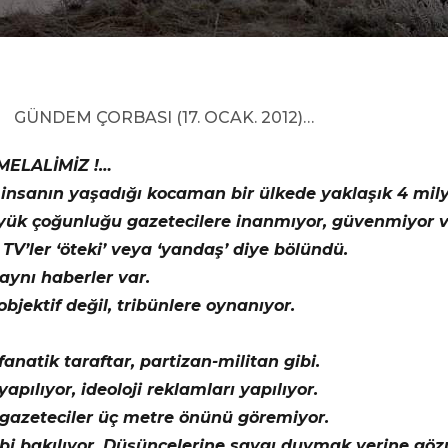
GÜNDEM ÇORBASI (17. OCAK. 2012)…
MELALİMİZ !…
 insanın yaşadığı kocaman bir ülkede yaklaşık 4 mily
yük çoğunluğu gazetecilere inanmıyor, güvenmiyor v
TV’ler ‘öteki’ veya ‘yandaş’ diye bölündü.
aynı haberler var.
bjektif değil, tribünlere oynanıyor.
anatik taraftar, partizan-militan gibi.
yapılıyor, ideoloji reklamları yapılıyor.
 gazeteciler üç metre önünü göremiyor.
i bakılıyor. Düşüncelerine saygı duymak yerine gözü