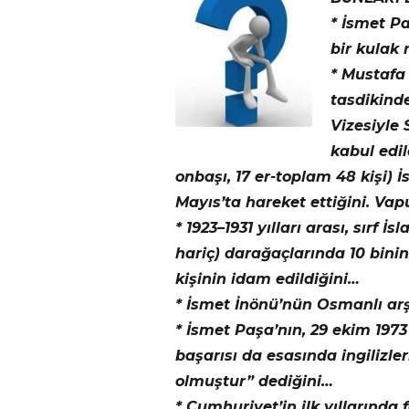
* İsmet Pa
bir kulak 
* Mustafa
tasdikinde
Vizesiyle
kabul edil
onbaşı, 17 er-toplam 48 kişi) 
Mayıs’ta hareket ettiğini. Vap
* 1923–1931 yılları arası, sırf
hariç) darağaçlarında 10 bini
kişinin idam edildiğini…
* İsmet İnönü’nün Osmanlı arşi
* İsmet Paşa’nın, 29 ekim 1973
başarısı da esasında ingiliz
olmuştur” dediğini…
* Cumhuriyet’in ilk yıllarınd