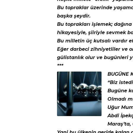
Bu topraklar üzerinde yaşama
başka şeydir.
Bu toprakları işlemek; dağına
hikayesiyle, şiiriyle sevmek b
Bu milletin üç kutsalı vardır ef
Eğer darbeci zihniyetliler ve 
gülistanlık olur ve bugünleri 
***
BUGÜNE K
“Biz isted
Bugüne ka
Olmadı m
Uğur Mumcu
Abdi İpekç
Maraş’ta, 
Yani bu ülkenin geride kalan o