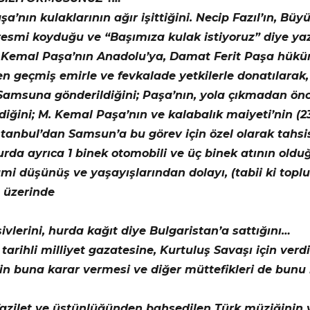
şa’nın kulaklarının ağır işittiğini. Necip Fazıl’ın, 
resmi koyduğu ve “Başımıza kulak istiyoruz” diye yaz
 Kemal Paşa’nın Anadolu’ya, Damat Ferit Paşa hüküm
n geçmiş emirle ve fevkalade yetkilerle donatılarak, 
 Samsuna gönderildiğini; Paşa’nın, yola çıkmadan ön
diğini; M. Kemal Paşa’nın ve kalabalık maiyeti’nin (2
İstanbul’dan Samsun’a bu görev için özel olarak tahs
urda ayrıca 1 binek otomobili ve üç binek atının old
 İslami düşünüş ve yaşayışlarından dolayı, (tabii ki top
n üzerinde
vlerini, hurda kağıt diye Bulgaristan’a sattığını…
 tarihli milliyet gazatesine, Kurtuluş Savaşı için ver
lerin buna karar vermesi ve diğer müttefikleri de b
a fazilet ve üstünlüğünden bahsedilen Türk müziğinin 