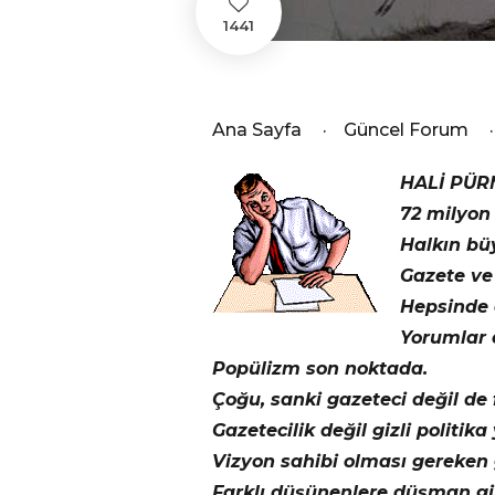
1441
Ana Sayfa
·
Güncel Forum
·
HALİ PÜR
72 milyon
Halkın bü
Gazete ve 
Hepsinde 
Yorumlar o
Popülizm son noktada.
Çoğu, sanki gazeteci değil de f
Gazetecilik değil gizli politika 
Vizyon sahibi olması gereken
Farklı düşünenlere düşman gib