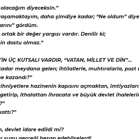
olacağım diyeceksin.”
yaşamaktayım, daha şimdiye kadar; “Ne oldum” diyen
rını” gördüm.
rtak bir değer yargısı vardır. Denilir ki;
in dostu olmaz.”
İN ÜÇ KUTSALI VARDIR, “VATAN, MİLLET VE DİN”…
adar meydana gelen; ihtilallerle, muhtıralarla, post
ne kazandı?”
ihniyetlere hazinenin kapısını açmaktan, imtiyazlarını
tirip, ithalattan ihracata ve büyük devlet ihalelerin
?”
attı?”
 devlet idare edildi mi?
r şunu gerçeği hesap edebilselerdi.