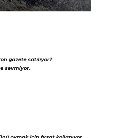
on gazete satılıyor?
e sevmiyor.
nü oymak için fırsat kollanıyor.