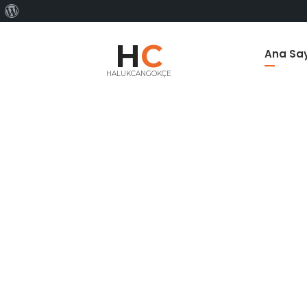
WordPress
hakkında
H
C
Ana Sa
HALUKCANGOKÇE