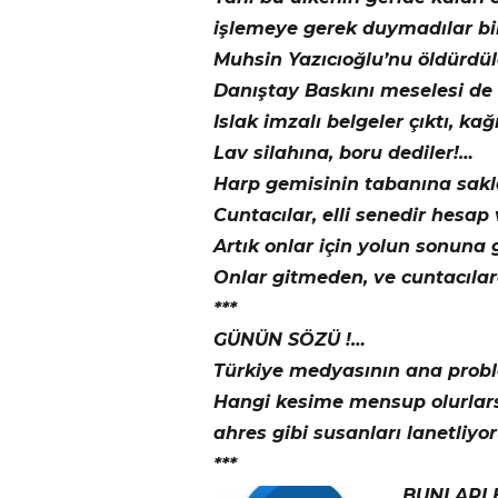
işlemeye gerek duymadılar bi
Muhsin Yazıcıoğlu’nu öldürdüle
Danıştay Baskını meselesi de 
Islak imzalı belgeler çıktı, kağ
Lav silahına, boru dediler!…
Harp gemisinin tabanına saklad
Cuntacılar, elli senedir hesap
Artık onlar için yolun sonuna g
Onlar gitmeden, ve cuntacıl
***
GÜNÜN SÖZÜ !…
Türkiye medyasının ana proble
Hangi kesime mensup olurlarsa 
ahres gibi susanları lanetliyo
***
BUNLARI 