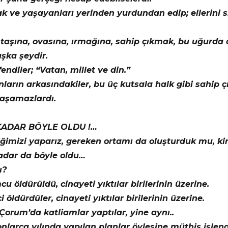
k ve yaşayanları yerinden yurdundan edip; ellerin
 taşına, ovasına, ırmağına, sahip çıkmak, bu uğurda 
aşka şeydir.
endiler; “Vatan, millet ve din.”
onların arkasındakiler, bu üç kutsala halk gibi sahip 
yaşamazlardı.
ADAR BÖYLE OLDU !…
iğimizi yaparız, gereken ortamı da oluşturduk mu, ki
dar da böyle oldu…
ı?
 öldürüldü, cinayeti yıktılar birilerinin üzerine.
i öldürdüler, cinayeti yıktılar birilerinin üzerine.
Çorum’da katliamlar yaptılar, yine aynı..
nlarca yılında yapılan planlar öylesine müthiş işlen