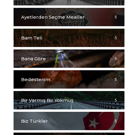
Ayetlerden Seçme Mealler
5
Bam Teli
5
Bana Göre
5
Bedestenim
5
Bir Varmış Bir Yokmuş
5
Biz Türkler
5