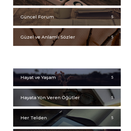
Güncel Forum
5
Güzel ve Anlamlı Sözler
5
Hadislerden Seçmeler
5
Hayat ve Yaşam
5
Hayata Yön Veren Öğütler
5
Her Telden
5