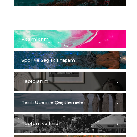
Kur-an'ı Kerim
5
Resimlerim
5
Spor ve Sağlıklı Yaşam
5
Tablolarım
5
Tarih Üzerine Çeşitlemeler
5
Toplum ve İnsan
5