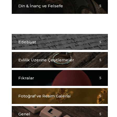
Din & İnanç ve Felsefe
5
Dualar
5
Edebiyat
5
Evlilik Üzerine Çeşitlemeler
5
Fıkralar
5
Fotoğraf ve Resim Galerisi
5
Genel
5