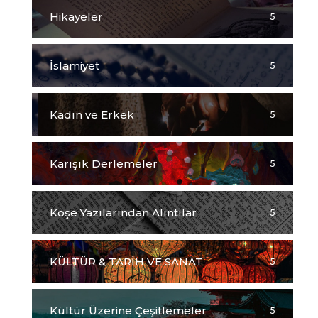
Hikayeler
5
İslamiyet
5
Kadın ve Erkek
5
Karışık Derlemeler
5
Köşe Yazılarından Alıntılar
5
KÜLTÜR & TARİH VE SANAT
5
Kültür Üzerine Çeşitlemeler
5