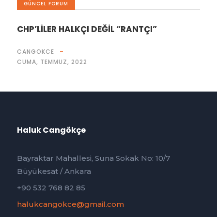
GÜNCEL FORUM
CHP’LİLER HALKÇI DEĞİL “RANTÇI”
CANGOKCE
CUMA, TEMMUZ, 2022
Haluk Cangökçe
Bayraktar Mahallesi, Suna Sokak No: 10/7
Büyükesat / Ankara
+90 532 768 82 85
halukcangokce@gmail.com