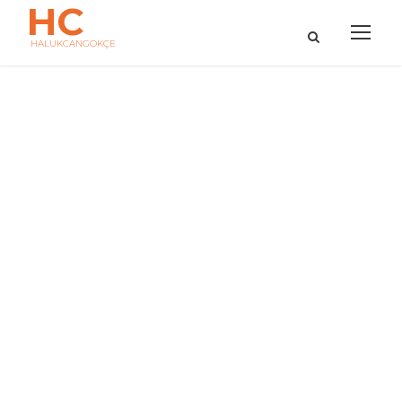
H
C
HALUKCANGOKÇE