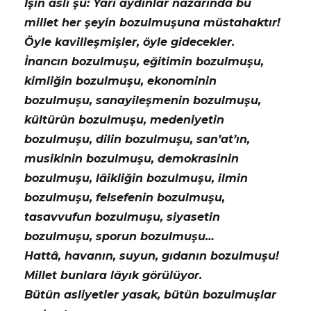
İşin aslı şu: Yarı aydınlar nazarında bu
millet her şeyin bozulmuşuna müstahaktır!
Öyle kavilleşmişler, öyle gidecekler.
İnancın bozulmuşu, eğitimin bozulmuşu,
kimliğin bozulmuşu, ekonominin
bozulmuşu, sanayileşmenin bozulmuşu,
kültürün bozulmuşu, medeniyetin
bozulmuşu, dilin bozulmuşu, san’at’ın,
musikinin bozulmuşu, demokrasinin
bozulmuşu, lâikliğin bozulmuşu, ilmin
bozulmuşu, felsefenin bozulmuşu,
tasavvufun bozulmuşu, siyasetin
bozulmuşu, sporun bozulmuşu…
Hattâ, havanın, suyun, gıdanın bozulmuşu!
Millet bunlara lâyık görülüyor.
Bütün asliyetler yasak, bütün bozulmuşlar