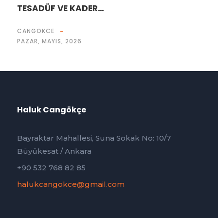
TESADÜF VE KADER…
CANGOKCE
PAZAR, MAYIS, 2026
Haluk Cangökçe
Bayraktar Mahallesi, Suna Sokak No: 10/7
Büyükesat / Ankara
+90 532 768 82 85
halukcangokce@gmail.com