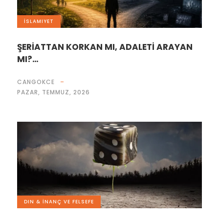
İSLAMIYET
ŞERİATTAN KORKAN MI, ADALETİ ARAYAN
MI?…
CANGOKCE
PAZAR, TEMMUZ, 2026
DIN & İNANÇ VE FELSEFE