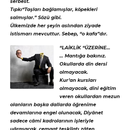
serbest.
Tıpkı“Taşları bağlamışlar, köpekleri
salmışlar.” Sözü gibi.
Ülkemizde her şeyin aslından ziyade
istismarı mevcuttur. Sebep, “o kafa”dır.
“LAİKLİK “ÜZERİNE…
… Mantığa bakınız.
Okullarda din dersi
olmayacak.
Kur’an kursları
olmayacak, dini eğitim
veren okullardan mezun
olanların başka dallarda öğrenime
devamlarına engel olunacak, Diyânet
sadece câmi kadrolarının işleriyle
uğraşacak, cemaat teşkilatı zâten