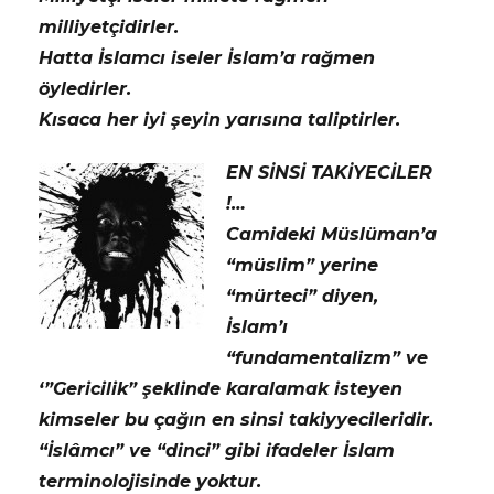
milliyetçidirler.
Hatta İslamcı iseler İslam’a rağmen
öyledirler.
Kısaca her iyi şeyin yarısına taliptirler.
EN SİNSİ TAKİYECİLER
!…
Camideki Müslüman’a
“müslim” yerine
“mürteci” diyen,
İslam’ı
“fundamentalizm” ve
‘”Gericilik” şeklinde karalamak isteyen
kimseler bu çağın en sinsi takiyyecileridir.
“İslâmcı” ve “dinci” gibi ifadeler İslam
terminolojisinde yoktur.