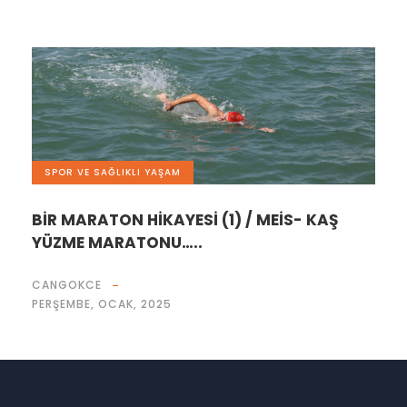
SPOR VE SAĞLIKLI YAŞAM
BİR MARATON HİKAYESİ (1) / MEİS- KAŞ
YÜZME MARATONU…..
CANGOKCE
PERŞEMBE, OCAK, 2025