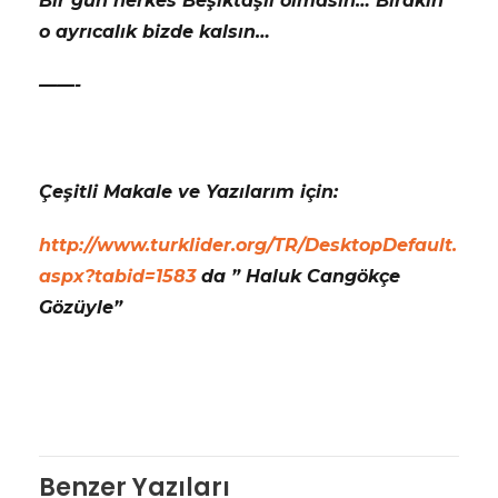
Bir gün herkes Beşiktaşlı olmasın… Bırakın
o ayrıcalık bizde kalsın…
——-
Çeşitli Makale ve Yazılarım için:
http://www.turklider.org/TR/DesktopDefault.
aspx?tabid=1583
da ” Haluk Cangökçe
Gözüyle”
Benzer Yazıları