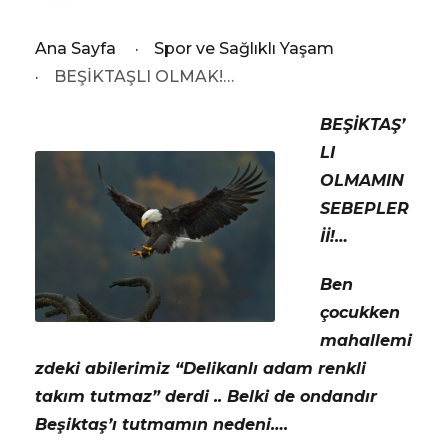
Ana Sayfa
·
Spor ve Sağlıklı Yaşam
·
BEŞİKTAŞLI OLMAK!…
BEŞİKTAŞ’
LI
OLMAMIN
SEBEPLER
İİ!…
Ben
çocukken
mahallemi
zdeki abilerimiz “Delikanlı adam renkli
takım tutmaz” derdi .. Belki de ondandır
Beşiktaş’ı tutmamın nedeni….