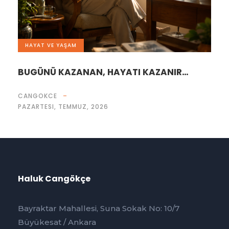
HAYAT VE YAŞAM
BUGÜNÜ KAZANAN, HAYATI KAZANIR…
CANGOKCE
PAZARTESI, TEMMUZ, 2026
Haluk Cangökçe
Bayraktar Mahallesi, Suna Sokak No: 10/7
Büyükesat / Ankara