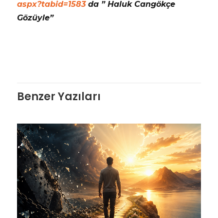
aspx?tabid=1583
da ” Haluk Cangökçe
Gözüyle”
Benzer Yazıları