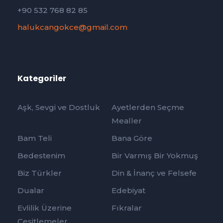
+90 532 768 82 85
halukcangokce@gmail.com
Kategoriler
Aşk, Sevgi ve Dostluk
Ayetlerden Seçme
Mealler
Bam Teli
Bana Göre
Bedestenim
Bir Varmış Bir Yokmuş
Biz Türkler
Din & İnanç ve Felsefe
Dualar
Edebiyat
Evlilik Üzerine
Fıkralar
Çeşitlemeler