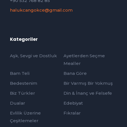
+90 532 768 82 85
halukcangokce@gmail.com
Kategoriler
Aşk, Sevgi ve Dostluk
Ayetlerden Seçme
Mealler
Bam Teli
Bana Göre
Bedestenim
Bir Varmış Bir Yokmuş
Biz Türkler
Din & İnanç ve Felsefe
Dualar
Edebiyat
Evlilik Üzerine
Fıkralar
Çeşitlemeler