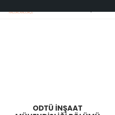
H
C
HALUKCANGOKÇE
ODTÜ İNŞAAT