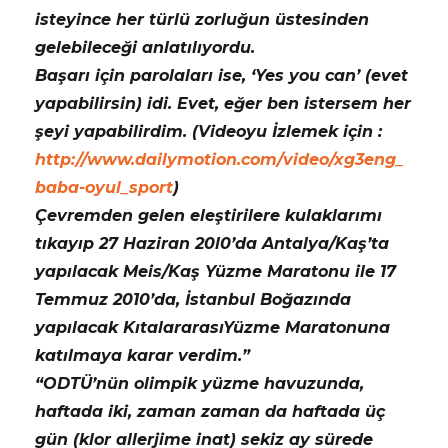
isteyince her türlü zorluğun üstesinden
gelebileceği anlatılıyordu.
Başarı için parolaları ise, ‘Yes you can’ (evet
yapabilirsin) idi. Evet, eğer ben istersem her
şeyi yapabilirdim. (Videoyu İzlemek için :
http://www.dailymotion.com/video/xg3eng_
baba-oyul_sport
)
Çevremden gelen eleştirilere kulaklarımı
tıkayıp 27 Haziran 20l0’da Antalya/Kaş’ta
yapılacak Meis/Kaş Yüzme Maratonu ile 17
Temmuz 2010’da, İstanbul Boğazında
yapılacak KıtalararasıYüzme Maratonuna
katılmaya karar verdim.”
“ODTÜ’nün olimpik yüzme havuzunda,
haftada iki, zaman zaman da haftada üç
gün (klor allerjime inat) sekiz ay sürede