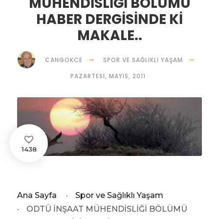
MÜHENDİSLİĞİ BÖLÜMÜ
HABER DERGİSİNDE Kİ
MAKALE..
CANGOKCE
SPOR VE SAĞLIKLI YAŞAM
PAZARTESI, MAYIS, 2011
1438
Ana Sayfa
·
Spor ve Sağlıklı Yaşam
·
ODTÜ İNŞAAT MÜHENDİSLİĞİ BÖLÜMÜ