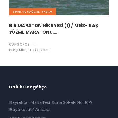
SPOR VE SAĞLIKLI YAŞAM
BİR MARATON HİKAYESİ (1) / MEİS- KAŞ
YÜZME MARATONU…..
CANGOKCE
PERŞEMBE, OCAK, 2025
Haluk Cangökçe
Bayraktar Mahallesi, Suna Sokak No: 10/7
Büyükesat / Ankara