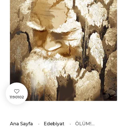
1190102
Ana Sayfa
·
Edebiyat
·
ÖLÜM!…