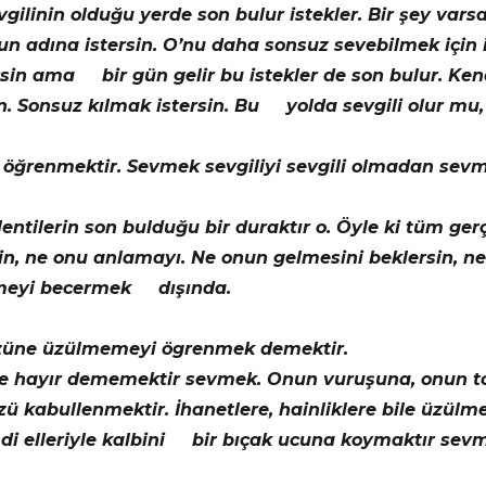
ilinin olduğu yerde son bulur istekler. Bir şey varsa i
n adına istersin. O’nu daha sonsuz sevebilmek için i
ersin ama bir gün gelir bu istekler de son bulur. Kend
. Sonsuz kılmak istersin. Bu yolda sevgili olur mu,
öğrenmektir. Sevmek sevgiliyi sevgili olmadan sevm
tilerin son bulduğu bir duraktır o. Öyle ki tüm gerç
, ne onu anlamayı. Ne onun gelmesini beklersin, ne
evmeyi becermek dışında.
sözüne üzülmemeyi ögrenmek demektir.
ile hayır dememektir sevmek. Onun vuruşuna, onun t
ü kabullenmektir. İhanetlere, hainliklere bile üzülm
ndi elleriyle kalbini bir bıçak ucuna koymaktır sev