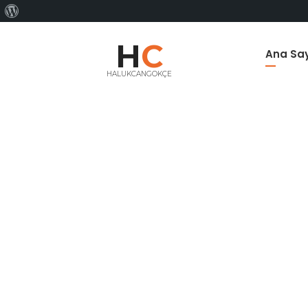
WordPress
hakkında
H
C
Ana Sa
HALUKCANGOKÇE