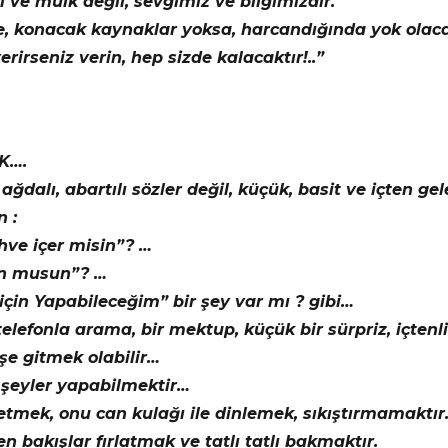
 ve mülk değil, sevgimiz ve bilgimizdir.
e, konacak kaynaklar yoksa, harcandığında yok olaca
rirseniz verin, hep sizde kalacaktır!..”
K….
ağdalı, abartılı sözler değil, küçük, basit ve içten ge
 :
hve içer misin”? …
n musun”? …
için Yapabileceğim” bir şey var mı ? gibi…
telefonla arama, bir mektup, küçük bir sürpriz, içtenli
şe gitmek olabilir…
ir şeyler yapabilmektir…
 etmek, onu can kulağı ile dinlemek, sıkıştırmamaktı
 bakışlar fırlatmak ve tatlı tatlı bakmaktır.