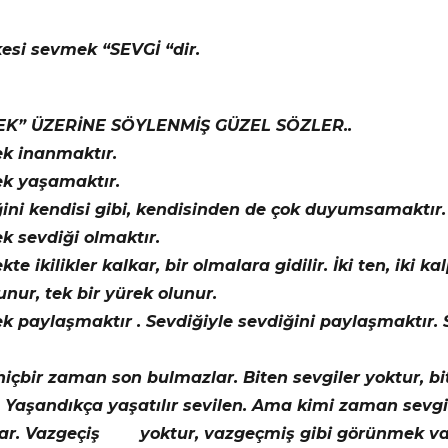
kesi sevmek “SEVGİ “dir.
K” ÜZERİNE SÖYLENMİŞ GÜZEL SÖZLER..
k inanmaktır.
k yaşamaktır.
ğini kendisi gibi, kendisinden de çok duyumsamaktır.
k sevdiği olmaktır.
te ikilikler kalkar, bir olmalara gidilir. İki ten, iki ka
unur, tek bir yürek olunur.
 paylaşmaktır . Sevdiğiyle sevdiğini paylaşmaktır. 
hiçbir zaman son bulmazlar. Biten sevgiler yoktur, bi
Yaşandıkça yaşatılır sevilen. Ama kimi zaman sevgil
klar. Vazgeçiş yoktur, vazgeçmiş gibi görünmek va