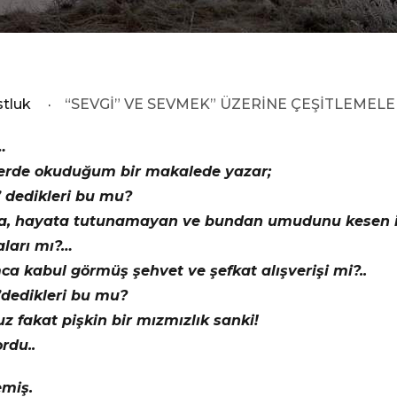
stluk
·
“SEVGİ” VE SEVMEK” ÜZERİNE ÇEŞİTLEMELE
…
erde okuduğum bir makalede yazar;
” dedikleri bu mu?
a, hayata tutunamayan ve bundan umudunu kesen in
aları mı?…
a kabul görmüş şehvet ve şefkat alışverişi mi?..
”dedikleri bu mu?
 fakat pişkin bir mızmızlık sanki!
rdu..
emiş.