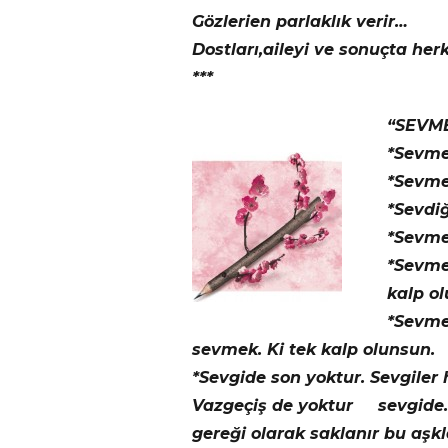
Gözlerien parlaklık verir…
Dostları,aileyi ve sonuçta her
***
“SEVME
*Sevme
*Sevme
*Sevdi
*Sevme
*Sevmek
kalp ol
*Sevmek
sevmek. Ki tek kalp olunsun.
*Sevgide son yoktur. Sevgiler 
Vazgeçiş de yoktur sevgide. 
gereği olarak saklanır bu aş