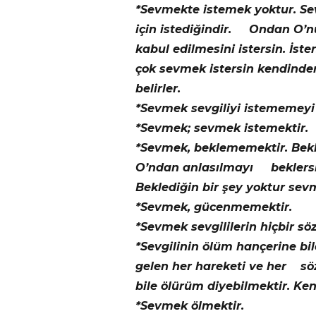
*Sevmekte istemek yoktur. Sevg
için istediğindir. Ondan O’nu
kabul edilmesini istersin. İst
çok sevmek istersin kendinden
belirler.
*Sevmek sevgiliyi istememeyi 
*Sevmek; sevmek istemektir.
*Sevmek, beklememektir. Beklen
O’ndan anlasılmayı beklersin
Beklediğin bir şey yoktur s
*Sevmek, gücenmemektir.
*Sevmek sevgililerin hiçbir 
*Sevgilinin ölüm hançerine b
gelen her hareketi ve her söz
bile ölürüm diyebilmektir. Ke
*Sevmek ölmektir.