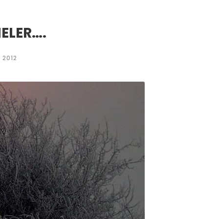
MELER….
 2012