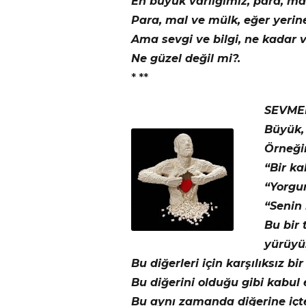
En büyük varlığımız, para, mal
Para, mal ve mülk, eğer yerin
Ama sevgi ve bilgi, ne kadar ve
Ne güzel değil mi?.
* **
SEVME
Büyük, 
Örneğin
“Bir ka
“Yorgu
“Senin 
Bu bir 
yürüyü
Bu diğerleri için karşılıksız b
Bu diğerini olduğu gibi kabul
Bu aynı zamanda diğerine içten