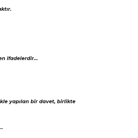
ktır.
len ifadelerdir…
kle yapılan bir davet, birlikte
r…