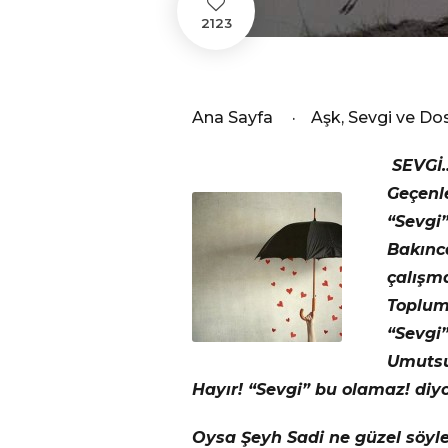
2123
Ana Sayfa
·
Aşk, Sevgi ve Do
SEVGİ
Geçenl
“Sevgi
Bakınc
çalışm
Toplumc
“Sevgi
Umutsuz
Hayır! “Sevgi” bu olamaz! diyo
Oysa Şeyh Sadi ne güzel söyl