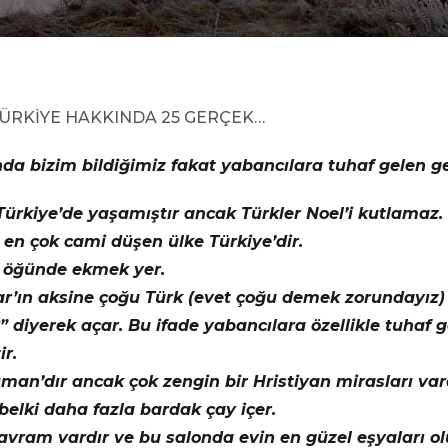
ÜRKİYE HAKKINDA 25 GERÇEK…
da bizim bildiğimiz fakat yabancılara tuhaf gelen ge
ürkiye’de yaşamıştır ancak Türkler Noel’i kutlamaz.
 en çok cami düşen ülke Türkiye’dir.
r öğünde ekmek yer.
ar’ın aksine çoğu Türk (evet çoğu demek zorundayı
” diyerek açar. Bu ifade yabancılara özellikle tuhaf
ir.
man’dır ancak çok zengin bir Hristiyan mirasları vard
elki daha fazla bardak çay içer.
avram vardır ve bu salonda evin en güzel eşyaları olu