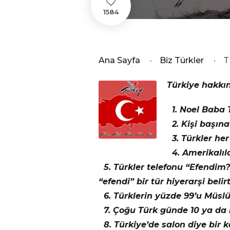
1584
Ana Sayfa
·
Biz Türkler
·
T
Türkiye hakkın
1. Noel Baba T
2. Kişi başına
3. Türkler he
4. Amerikalıl
5. Türkler telefonu “Efendim?
“efendi” bir tür hiyerarşi belirt
6. Türklerin yüzde 99’u Müslü
7. Çoğu Türk günde 10 ya da b
8. Türkiye’de salon diye bir k