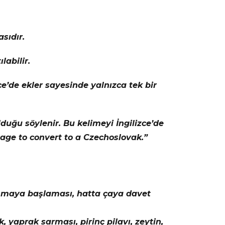
sıdır.
labilir.
çe’de ekler sayesinde yalnızca tek bir
uğu söylenir. Bu kelimeyi İngilizce’de
age to convert to a Czechoslovak.”
nuşmaya başlaması, hatta çaya davet
 yaprak sarması, pirinç pilavı, zeytin,