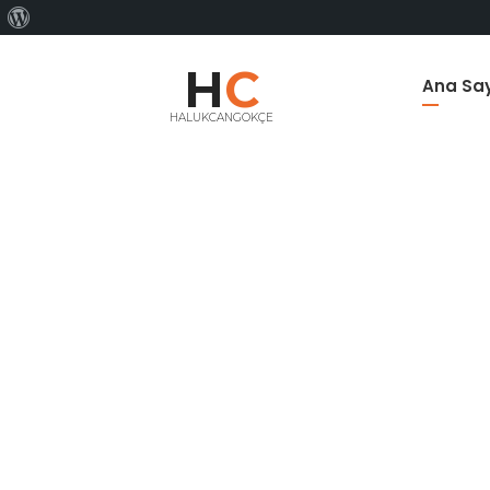
WordPress
hakkında
H
C
Ana Sa
HALUKCANGOKÇE