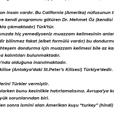
yon insan vardır. Bu California (Amerika) nüfusunun ta
r ve kendi programını götüren Dr. Mehmet Öz (kendi
kla çıkmaktadır) Türk’tür.
ınızda hiç yemediyseniz muazzam kelimesinin anlam
ir bilinmez fakat (elbet formülü vardır) bu dondurma
muhteşem dondurma için muazzam kelimesi bile az kalıy
 kalıntıları bulunmaktadır.
ı’nda olduğuna inanılmaktadır.
lise (Antakya’daki St.Peter’s Kilisesi) Türkiye’dedir. 
erini Türkler vermiştir.
arken bunu kesinlikle hatırlamalısınız. Avrupa’ya ka
üyük sorunlarından biri.
den sonra ismini alan Amerikan kuşu “turkey” (hindi