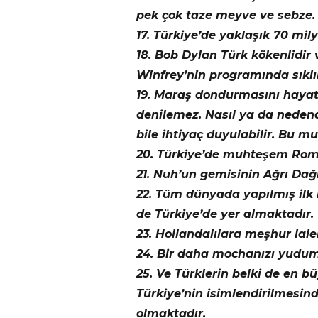
pek çok taze meyve ve sebze.
17. Türkiye’de yaklaşık 70 mil
18. Bob Dylan Türk kökenlidi
Winfrey’nin programında sıklı
19. Maraş dondurmasını hayat
denilemez. Nasıl ya da nedend
bile ihtiyaç duyulabilir. Bu 
20. Türkiye’de muhteşem Roma
21. Nuh’un gemisinin Ağrı Dağ
22. Tüm dünyada yapılmış ilk ki
de Türkiye’de yer almaktadır.
23. Hollandalılara meşhur lalel
24. Bir daha mochanızı yuduml
25. Ve Türklerin belki de en b
Türkiye’nin isimlendirilmesin
olmaktadır.