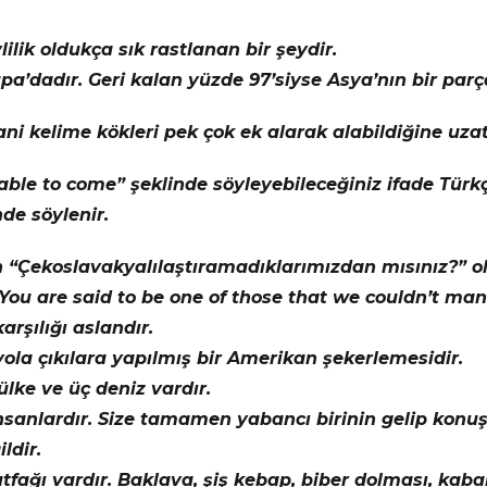
ilik oldukça sık rastlanan bir şeydir.
pa’dadır. Geri kalan yüzde 97’siyse Asya’nın bir parça
yani kelime kökleri pek çok ek alarak alabildiğine uzatı
e able to come” şeklinde söyleyebileceğiniz ifade Türk
de söylenir.
 “Çekoslavakyalılaştıramadıklarımızdan mısınız?” old
ou are said to be one of those that we couldn’t man
arşılığı aslandır.
ola çıkılara yapılmış bir Amerikan şekerlemesidir.
 ülke ve üç deniz vardır.
 insanlardır. Size tamamen yabancı birinin gelip ko
ldir.
fağı vardır. Baklava, şiş kebap, biber dolması, kabak,