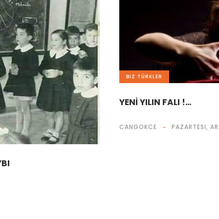
BIZ TÜRKLER
YENİ YILIN FALI !…
CANGOKCE
PAZARTESI, AR
YBI