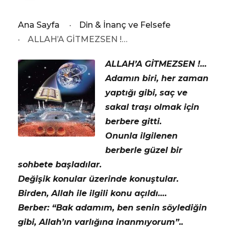
Ana Sayfa
·
Din & İnanç ve Felsefe
·
ALLAH’A GİTMEZSEN !…
ALLAH’A GİTMEZSEN !…
Adamın biri, her zaman
yaptığı gibi, saç ve
sakal traşı olmak için
berbere gitti.
Onunla ilgilenen
berberle güzel bir
sohbete başladılar.
Değişik konular üzerinde konuştular.
Birden, Allah ile ilgili konu açıldı….
Berber: “Bak adamım, ben senin söylediğin
gibi, Allah’ın varlığına inanmıyorum”..