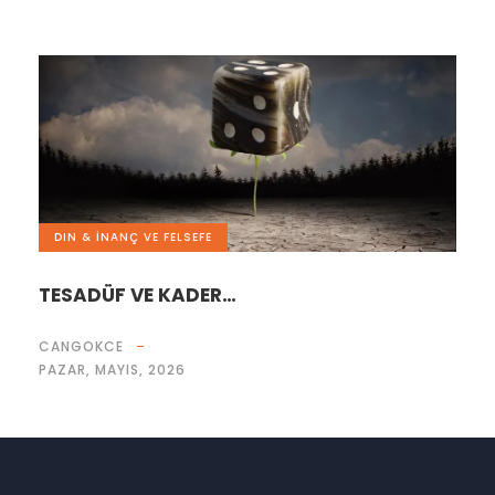
DIN & İNANÇ VE FELSEFE
TESADÜF VE KADER…
CANGOKCE
PAZAR, MAYIS, 2026