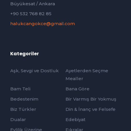
Büyükesat / Ankara
+90 532 768 82 85
halukcangokce@gmail.com
Kategoriler
Aşk, Sevgi ve Dostluk
Ayetlerden Seçme
Mealler
Bam Teli
Bana Göre
Bedestenim
Bir Varmış Bir Yokmuş
Biz Türkler
Din & İnanç ve Felsefe
Dualar
Edebiyat
Evlilik Üzerine
Fıkralar