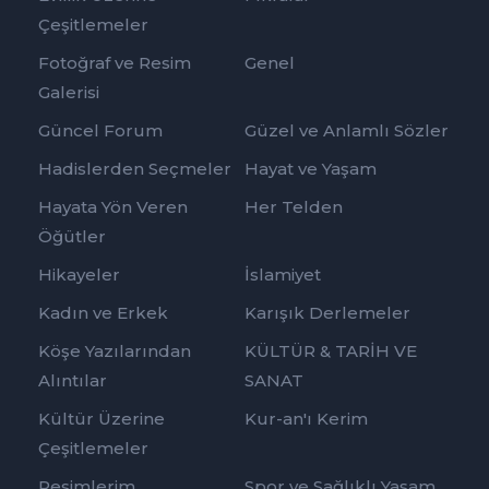
Çeşitlemeler
Fotoğraf ve Resim
Genel
Galerisi
Güncel Forum
Güzel ve Anlamlı Sözler
Hadislerden Seçmeler
Hayat ve Yaşam
Hayata Yön Veren
Her Telden
Öğütler
Hikayeler
İslamiyet
Kadın ve Erkek
Karışık Derlemeler
Köşe Yazılarından
KÜLTÜR & TARİH VE
Alıntılar
SANAT
Kültür Üzerine
Kur-an'ı Kerim
Çeşitlemeler
Resimlerim
Spor ve Sağlıklı Yaşam