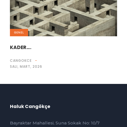
GENEL
KADER….
CANGOKCE
SALI, MART, 2026
Haluk Cangökçe
Bayraktar Mahallesi, Suna Sokak No: 10/7