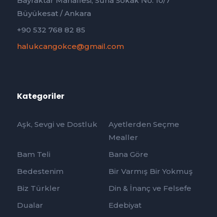
Bayraktar Mahallesi, Suna Sokak No: 10/7
Büyükesat / Ankara
+90 532 768 82 85
halukcangokce@gmail.com
Kategoriler
Aşk, Sevgi ve Dostluk
Ayetlerden Seçme
Mealler
Bam Teli
Bana Göre
Bedestenim
Bir Varmış Bir Yokmuş
Biz Türkler
Din & İnanç ve Felsefe
Dualar
Edebiyat