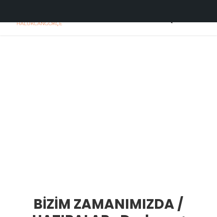
H
C
HALUKCANGOKÇE
BİZİM ZAMANIMIZDA /