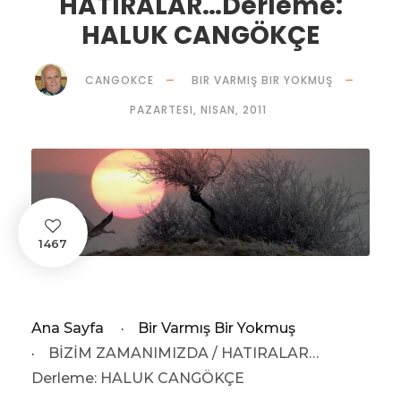
HATIRALAR…Derleme:
HALUK CANGÖKÇE
CANGOKCE
BIR VARMIŞ BIR YOKMUŞ
PAZARTESI, NISAN, 2011
1467
Ana Sayfa
·
Bir Varmış Bir Yokmuş
·
BİZİM ZAMANIMIZDA / HATIRALAR…
Derleme: HALUK CANGÖKÇE