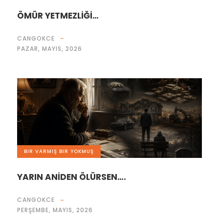
ÖMÜR YETMEZLİĞİ…
CANGOKCE
PAZAR, MAYIS, 2026
BIR VARMIŞ BIR YOKMUŞ
YARIN ANİDEN ÖLÜRSEN….
CANGOKCE
PERŞEMBE, MAYIS, 2026