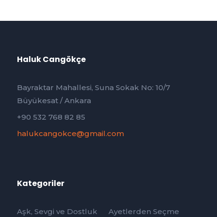
Haluk Cangökçe
Bayraktar Mahallesi, Suna Sokak No: 10/7
Büyükesat / Ankara
+90 532 768 82 85
halukcangokce@gmail.com
Kategoriler
Aşk, Sevgi ve Dostluk
Ayetlerden Seçme