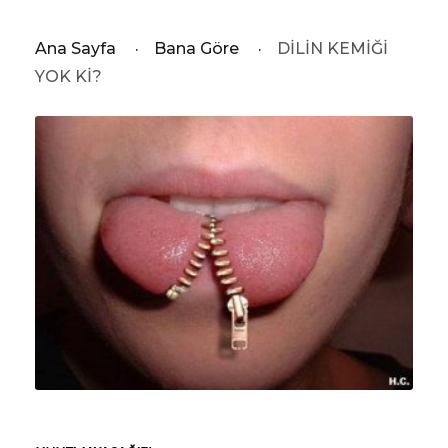
Ana Sayfa
·
Bana Göre
·
DİLİN KEMİĞİ
YOK Kİ?