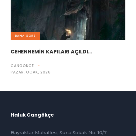
BANA GÖRE
CEHENNEMİN KAPILARI AÇILDI…
CANGOKCE
PAZAR, OCAK, 2026
Haluk Cangökçe
Bayraktar Mahallesi, Suna Sokak No: 10/7