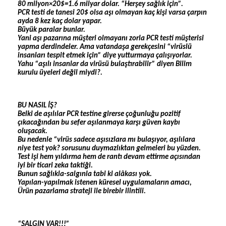
80 milyon×20$=1.6 milyar dolar. “Herşey sağlık için”.
PCR testi de tanesi 20$ olsa aşı olmayan kaç kişi varsa çarpın
ayda 8 kez kaç dolar yapar.
Büyük paralar bunlar.
Yani aşı pazarına müşteri olmayanı zorla PCR testi müşterisi
yapma derdindeler. Ama vatandaşa gerekçesini “virüslü
insanları tespit etmek için” diye yutturmaya çalışıyorlar.
Yahu “aşılı insanlar da virüsü bulaştırabilir” diyen Bilim
kurulu üyeleri değil miydi?.
BU NASIL İŞ?
Belki de aşılılar PCR testine girerse çoğunluğu pozitif
çıkacağından bu sefer aşılanmaya karşı güven kaybı
oluşacak.
Bu nedenle “virüs sadece aşısızlara mı bulaşıyor, aşılılara
niye test yok? sorusunu duymazlıktan gelmeleri bu yüzden.
Test işi hem yıldırma hem de rantı devam ettirme açısından
iyi bir ticari zeka taktiği.
Bunun sağlıkla-salgınla tabi ki alâkası yok.
Yapılan-yapılmak istenen küresel uygulamaların amacı,
Ürün pazarlama strateji ile birebir ilintili.
“SALGIN VAR!!!”