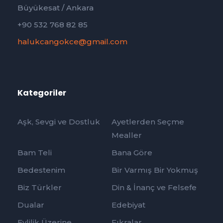
Büyükesat / Ankara
+90 532 768 82 85
halukcangokce@gmail.com
Kategoriler
Aşk, Sevgi ve Dostluk
Ayetlerden Seçme
Mealler
Bam Teli
Bana Göre
Bedestenim
Bir Varmış Bir Yokmuş
Biz Türkler
Din & İnanç ve Felsefe
Dualar
Edebiyat
Evlilik Üzerine
Fıkralar