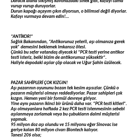
Daracık alana sıkışmış kavonazdaki sinek gibi, kafayı cama
vurup vurup duruyorlar.
Durun kapağı açayım çıkın diyorsun, o bilimsel değil diyorlar.
Kafayı vurmaya devam edin!…
“ANTİKOR!”
Sağlık Bakanından, “Antikorunuz yeterli, aşı olmanıza gerek
yok” demesini beklemek imkansız ötesi.
Çünkü bu sefer vatandaş diyecek ki “PCR testi yerine antikor
testi isteriz, belki bizim de antikorumuz yüksektir”.
Haliyle depodaki aşılar çöp olacak ve Uğur Şahin üzülecek.
PAZAR SAHİPLERİ ÇOK KIZGIN!
Aşı pazarının oyununu bozan tek kesim aşısızlar. Çünkü o
pazarın müşterisi olmayı reddediyorlar. Pazar sahipleri çok
kızgın. Hemen yeni bir formül devreye giriyor.
Yine aynı pazarın ikinci bir ürünü daha var. “PCR testi kitleri”.
Aşı olmayanlara haftada 2 kez PCR testi istenmesinin sebebi
aşılanmaya zorlamak veya bu çubukların daimi müşterisi
yapmak.
95 milyon doz aşı olundu ve 15 milyonu eğer Sinovac ise
geriye kalan 80 milyon civarı Biontech kalıyor.
Tanesi 20$ olsa;