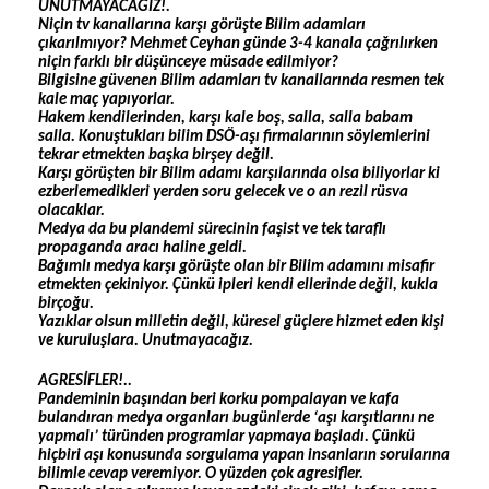
UNUTMAYACAĞIZ!.
Niçin tv kanallarına karşı görüşte Bilim adamları
çıkarılmıyor? Mehmet Ceyhan günde 3-4 kanala çağrılırken
niçin farklı bir düşünceye müsade edilmiyor?
Bilgisine güvenen Bilim adamları tv kanallarında resmen tek
kale maç yapıyorlar.
Hakem kendilerinden, karşı kale boş, salla, salla babam
salla. Konuştukları bilim DSÖ-aşı firmalarının söylemlerini
tekrar etmekten başka birşey değil.
Karşı görüşten bir Bilim adamı karşılarında olsa biliyorlar ki
ezberlemedikleri yerden soru gelecek ve o an rezil rüsva
olacaklar.
Medya da bu plandemi sürecinin faşist ve tek taraflı
propaganda aracı haline geldi.
Bağımlı medya karşı görüşte olan bir Bilim adamını misafir
etmekten çekiniyor. Çünkü ipleri kendi ellerinde değil, kukla
birçoğu.
Yazıklar olsun milletin değil, küresel güçlere hizmet eden kişi
ve kuruluşlara. Unutmayacağız.
AGRESİFLER!..
Pandeminin başından beri korku pompalayan ve kafa
bulandıran medya organları bugünlerde ‘aşı karşıtlarını ne
yapmalı’ türünden programlar yapmaya başladı. Çünkü
hiçbiri aşı konusunda sorgulama yapan insanların sorularına
bilimle cevap veremiyor. O yüzden çok agresifler.