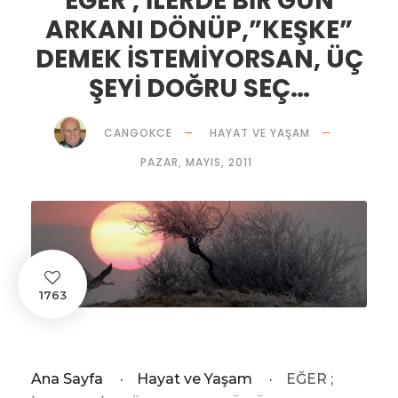
EĞER ; İLERDE BİR GÜN
ARKANI DÖNÜP,”KEŞKE”
DEMEK İSTEMİYORSAN, ÜÇ
ŞEYİ DOĞRU SEÇ…
CANGOKCE
HAYAT VE YAŞAM
PAZAR, MAYIS, 2011
1763
Ana Sayfa
·
Hayat ve Yaşam
·
EĞER ;