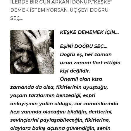
İLERDE BİR GÜN ARKANI DÖNÜP,”KEŞKE”
DEMEK İSTEMİYORSAN, ÜÇ ŞEYİ DOĞRU
SEÇ…
KEŞKE DEMEMEK İÇİN…
EŞİNİ DOĞRU SEÇ…
Doğru eş, her zaman
uzun zaman flört ettiğin
kişi değildir.
Önemli olan kısa
zamanda da olsa, fikirlerinin uyuştuğu,
yaşam tarzlarının benzediği, espri
anlayışının yakın olduğu, zor zamanlarında
hep yanında olacağını bildiğin, dertlerini,
sevinçlerini paylaşabileceğin, fikirlerine,
olaylara bakış açısına güvendiğin, senin