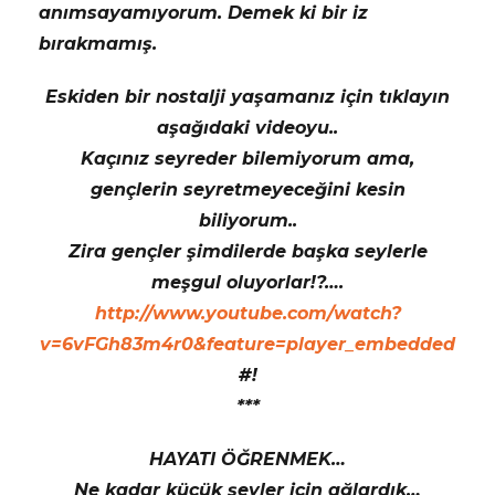
anımsayamıyorum. Demek ki bir iz
bırakmamış.
Eskiden bir nostalji yaşamanız için tıklayın
aşağıdaki videoyu..
Kaçınız seyreder bilemiyorum ama,
gençlerin seyretmeyeceğini kesin
biliyorum..
Zira gençler şimdilerde başka seylerle
meşgul oluyorlar!?….
http://www.youtube.com/watch?
v=6vFGh83m4r0&feature=player_embedded
#!
***
HAYATI ÖĞRENMEK…
Ne kadar küçük şeyler için ağlardık…