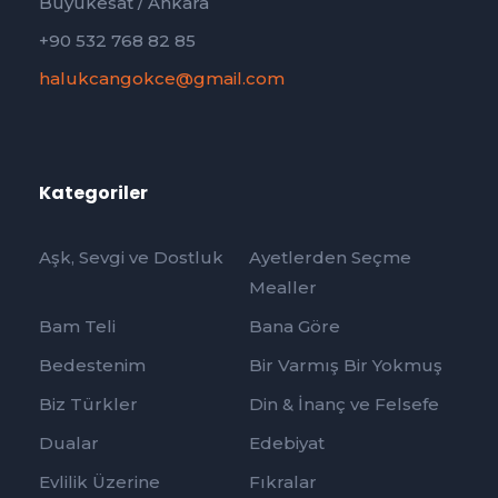
Büyükesat / Ankara
+90 532 768 82 85
halukcangokce@gmail.com
Kategoriler
Aşk, Sevgi ve Dostluk
Ayetlerden Seçme
Mealler
Bam Teli
Bana Göre
Bedestenim
Bir Varmış Bir Yokmuş
Biz Türkler
Din & İnanç ve Felsefe
Dualar
Edebiyat
Evlilik Üzerine
Fıkralar