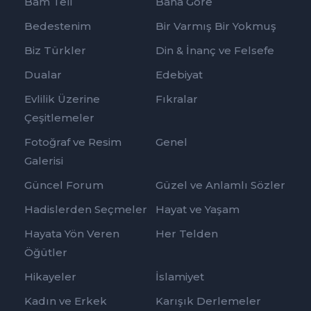
Bam Teli
Bana Göre
Bedestenim
Bir Varmış Bir Yokmuş
Biz Türkler
Din & İnanç ve Felsefe
Dualar
Edebiyat
Evlilik Üzerine
Fıkralar
Çeşitlemeler
Fotoğraf ve Resim
Genel
Galerisi
Güncel Forum
Güzel ve Anlamlı Sözler
Hadislerden Seçmeler
Hayat ve Yaşam
Hayata Yön Veren
Her Telden
Öğütler
Hikayeler
İslamiyet
Kadın ve Erkek
Karışık Derlemeler