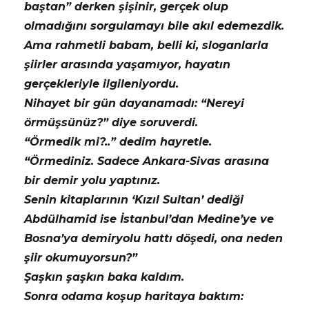
baştan” derken şişinir, gerçek olup
olmadığını sorgulamayı bile akıl edemezdik.
Ama rahmetli babam, belli ki, sloganlarla
şiirler arasında yaşamıyor, hayatın
gerçekleriyle ilgileniyordu.
Nihayet bir gün dayanamadı: “Nereyi
örmüşsünüz?” diye soruverdi.
“Örmedik mi?..” dedim hayretle.
“Örmediniz. Sadece Ankara-Sivas arasına
bir demir yolu yaptınız.
Senin kitaplarının ‘Kızıl Sultan’ dediği
Abdülhamid ise İstanbul’dan Medine’ye ve
Bosna’ya demiryolu hattı döşedi, ona neden
şiir okumuyorsun?”
Şaşkın şaşkın baka kaldım.
Sonra odama koşup haritaya baktım: