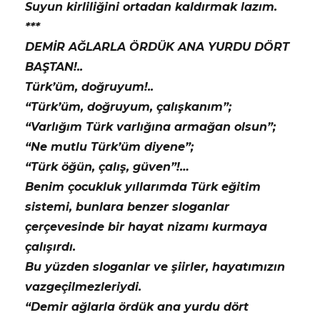
Suyun kirliliğini ortadan kaldırmak lazım.
***
DEMİR AĞLARLA ÖRDÜK ANA YURDU DÖRT
BAŞTAN!..
Türk’üm, doğruyum!..
“Türk’üm, doğruyum, çalışkanım”;
“Varlığım Türk varlığına armağan olsun”;
“Ne mutlu Türk’üm diyene”;
“Türk öğün, çalış, güven”!…
Benim çocukluk yıllarımda Türk eğitim
sistemi, bunlara benzer sloganlar
çerçevesinde bir hayat nizamı kurmaya
çalışırdı.
Bu yüzden sloganlar ve şiirler, hayatımızın
vazgeçilmezleriydi.
“Demir ağlarla ördük ana yurdu dört