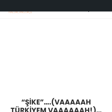
H
C
HALUKCANGOKÇE
“ŞİKE”….(VAAAAAH
TÜRKİYEM VAAAAAAH!)…