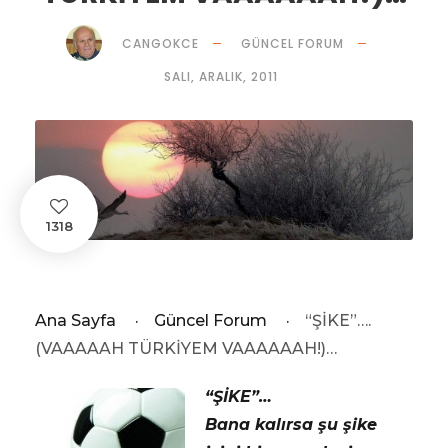
CANGOKCE
GÜNCEL FORUM
SALI, ARALIK, 2011
1318
Ana Sayfa
·
Güncel Forum
·
“ŞİKE”….
(VAAAAAH TÜRKİYEM VAAAAAAH!)…
“ŞİKE”…
Bana kalırsa şu şike