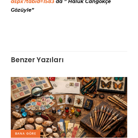
aspx?tabid=1583
da ” Haluk Cangökçe
Gözüyle”
Benzer Yazıları
BANA GÖRE