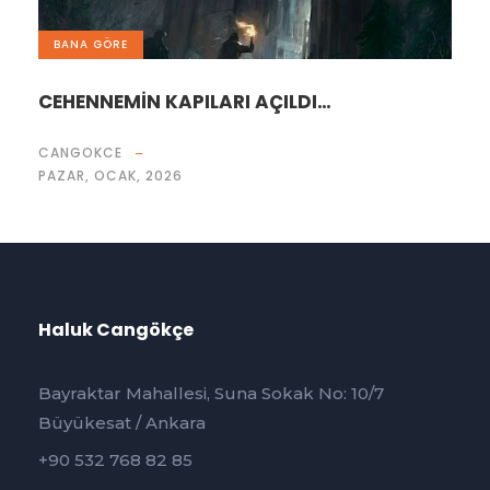
BANA GÖRE
CEHENNEMİN KAPILARI AÇILDI…
CANGOKCE
PAZAR, OCAK, 2026
Haluk Cangökçe
Bayraktar Mahallesi, Suna Sokak No: 10/7
Büyükesat / Ankara
+90 532 768 82 85