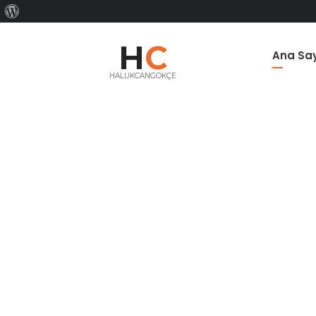
WordPress
hakkında
H
C
Ana Sa
HALUKCANGOKÇE