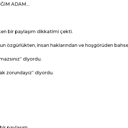
IĞIM ADAM…
n bir paylaşım dikkatimi çekti.
uzun özgürlükten, insan haklarından ve hoşgörüden bahs
mazsınız” diyordu.
ak zorundayız” diyordu.
ı bir paylaşım…