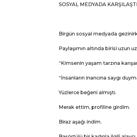
SOSYAL MEDYADA KARŞILAŞT
Birgün sosyal medyada gezinirke
Paylaşımın altında birisi uzun 
“Kimsenin yaşam tarzına karışa
“İnsanların inancına saygı duym
Yüzlerce beğeni almıştı.
Merak ettim, profiline girdim.
Biraz aşağı indim.
Başörtülü bir kadınla ilgili alayc