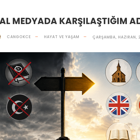
AL MEDYADA KARŞILAŞTIĞIM 
CANGOKCE
HAYAT VE YAŞAM
ÇARŞAMBA, HAZIRAN, 