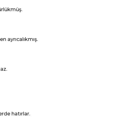
ürlükmüş.
en ayrıcalıkmış.
az.
rde hatırlar.