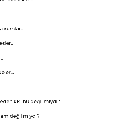
 yorumlar…
etler…
r…
deler…
den kişi bu değil miydi?
dam değil miydi?