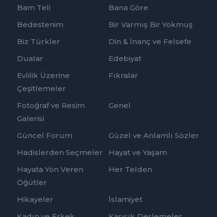
Bam Teli
Bana Göre
Bedestenim
Bir Varmış Bir Yokmuş
Biz Türkler
Din & İnanç ve Felsefe
Dualar
Edebiyat
Evlilik Üzerine
Fıkralar
Çeşitlemeler
Fotoğraf ve Resim
Genel
Galerisi
Güncel Forum
Güzel ve Anlamlı Sözler
Hadislerden Seçmeler
Hayat ve Yaşam
Hayata Yön Veren
Her Telden
Öğütler
Hikayeler
İslamiyet
Kadın ve Erkek
Karışık Derlemeler