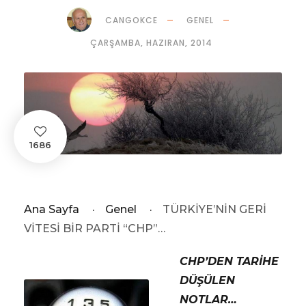
CANGOKCE
GENEL
ÇARŞAMBA, HAZIRAN, 2014
1686
Ana Sayfa
·
Genel
·
TÜRKİYE’NİN GERİ
VİTESİ BİR PARTİ “CHP”…
CHP’DEN TARİHE
DÜŞÜLEN
NOTLAR…