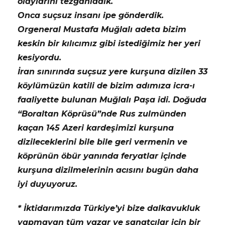
olaylarını tezgahladık.
Onca suçsuz insanı ipe gönderdik.
Orgeneral Mustafa Muğlalı adeta bizim
keskin bir kılıcımız gibi istediğimiz her yeri
kesiyordu.
İran sınırında suçsuz yere kurşuna dizilen 33
köylümüzün katili de bizim adımıza icra-ı
faaliyette bulunan Muğlalı Paşa idi. Doğuda
“Boraltan Köprüsü”nde Rus zulmünden
kaçan 145 Azeri kardeşimizi kurşuna
dizileceklerini bile bile geri vermenin ve
köprünün öbür yanında feryatlar içinde
kurşuna dizilmelerinin acısını bugün daha
iyi duyuyoruz.
* İktidarımızda Türkiye’yi bize dalkavukluk
yapmayan tüm yazar ve sanatçılar için bir