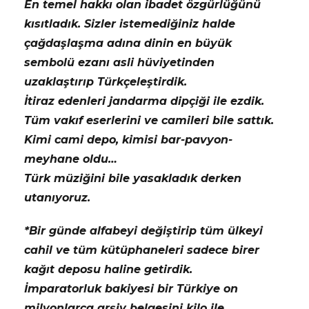
En temel hakkı olan ibadet özgürlüğünü
kısıtladık. Sizler istemediğiniz halde
çağdaşlaşma adına dinin en büyük
sembolü ezanı asli hüviyetinden
uzaklaştırıp Türkçeleştirdik.
İtiraz edenleri jandarma dipçiği ile ezdik.
Tüm vakıf eserlerini ve camileri bile sattık.
Kimi cami depo, kimisi bar-pavyon-
meyhane oldu…
Türk müziğini bile yasakladık derken
utanıyoruz.
*Bir günde alfabeyi değiştirip tüm ülkeyi
cahil ve tüm kütüphaneleri sadece birer
kağıt deposu haline getirdik.
İmparatorluk bakiyesi bir Türkiye on
milyonlarca arşiv belgesini kilo ile