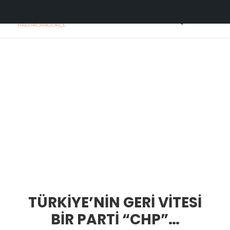
H
C
HALUKCANGOKÇE
TÜRKİYE’NİN GERİ VİTESİ
BİR PARTİ “CHP”…