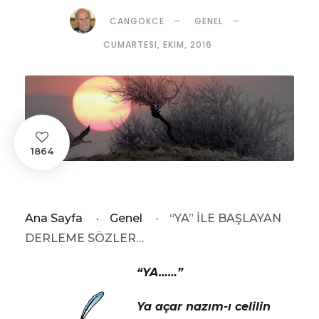
CANGOKCE
GENEL
CUMARTESI, EKIM, 2016
1864
Ana Sayfa
·
Genel
·
“YA” İLE BAŞLAYAN
DERLEME SÖZLER…
“YA……”
Ya açar nazım-ı celilin