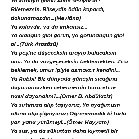
Ya kırdığın gönlü Allah seviyorsa?.
Bilemezsin. Bilseydin ödün kopardı,
dokunamazdın…(Mevlâna)
Ya kolaydır, ya da imkansız…
Ya olduğun gibi görün, ya göründüğün gibi
ol…(Türk Atasözü)
Ya peşine düşeceksin arayıp bulacaksın
onu. Ya da vazgeçeceksin beklemekten. Zira
beklemek, umut ipiyle asmaktır kendini…
Ya Rabbi! Biz dünyada güneşin sıcağına
dayanamazken cehennemin hararetine
nasıl dayanalım?…(Ömer B. Abdülaziz)
Ya sırtımıza alıp taşıyoruz, Ya ayağımızın
altına alıp çiğniyoruz; Öğrenemedik bi türlü
yan yana yürümeyi…(Ömer Hayyam)
Ya sus, ya da sükuttan daha kıymetli bir