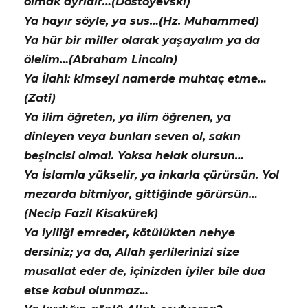
olmak ayrıdır…(Dostoyevski)
Ya hayır söyle, ya sus…(Hz. Muhammed)
Ya hür bir miller olarak yaşayalım ya da
ölelim…(Abraham Lincoln)
Ya İlahi: kimseyi namerde muhtaç etme…
(Zati)
Ya ilim öğreten, ya ilim öğrenen, ya
dinleyen veya bunları seven ol, sakın
beşincisi olma!. Yoksa helak olursun…
Ya İslamla yükselir, ya inkarla çürürsün. Yol
mezarda bitmiyor, gittiğinde görürsün…
(Necip Fazil Kisakürek)
Ya iyiliği emreder, kötülükten nehye
dersiniz; ya da, Allah şerlilerinizi size
musallat eder de, içinizden iyiler bile dua
etse kabul olunmaz…