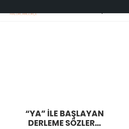
H
C
HALUKCANGOKÇE
“YA” İLE BAŞLAYAN
DERLEME SÖZLER…