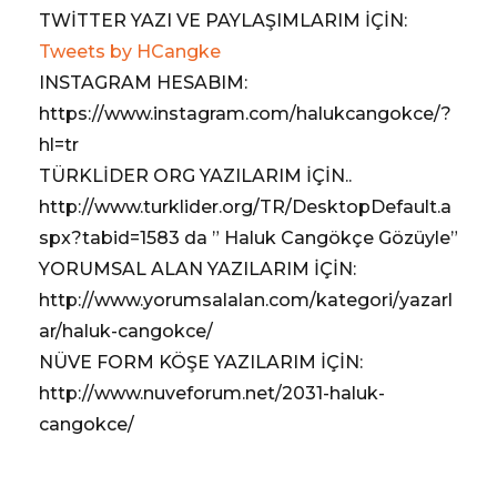
TWİTTER YAZI VE PAYLAŞIMLARIM İÇİN:
Tweets by HCangke
INSTAGRAM HESABIM:
https://www.instagram.com/halukcangokce/?
hl=tr
TÜRKLİDER ORG YAZILARIM İÇİN..
http://www.turklider.org/TR/DesktopDefault.a
spx?tabid=1583 da ” Haluk Cangökçe Gözüyle”
YORUMSAL ALAN YAZILARIM İÇİN:
http://www.yorumsalalan.com/kategori/yazarl
ar/haluk-cangokce/
NÜVE FORM KÖŞE YAZILARIM İÇİN:
http://www.nuveforum.net/2031-haluk-
cangokce/