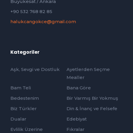
Büyükesat / Ankara
+90 532 768 82 85
halukcangokce@gmail.com
Kategoriler
Aşk, Sevgi ve Dostluk
Ayetlerden Seçme
Mealler
Bam Teli
Bana Göre
Bedestenim
Bir Varmış Bir Yokmuş
Biz Türkler
Din & İnanç ve Felsefe
Dualar
Edebiyat
Evlilik Üzerine
Fıkralar