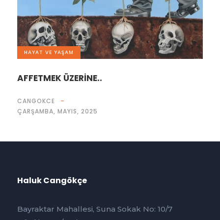
HAYAT VE YAŞAM
AFFETMEK ÜZERİNE..
CANGOKCE
ÇARŞAMBA, MAYIS, 2025
Haluk Cangökçe
Bayraktar Mahallesi, Suna Sokak No: 10/7