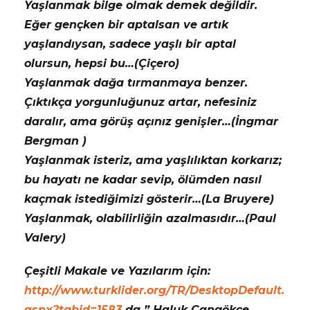
Yaşlanmak bilge olmak demek değildir.
Eğer gençken bir aptalsan ve artık
yaşlandıysan, sadece yaşlı bir aptal
olursun, hepsi bu…(Çiçero)
Yaşlanmak dağa tırmanmaya benzer.
Çıktıkça yorgunluğunuz artar, nefesiniz
daralır, ama görüş açınız genişler…(İngmar
Bergman )
Yaşlanmak isteriz, ama yaşlılıktan korkarız;
bu hayatı ne kadar sevip, ölümden nasıl
kaçmak istediğimizi gösterir…(La Bruyere)
Yaşlanmak, olabilirliğin azalmasıdır…(Paul
Valery)
Çeşitli Makale ve Yazılarım için:
http://www.turklider.org/TR/DesktopDefault.
aspx?tabid=1583
da ” Haluk Cangökçe