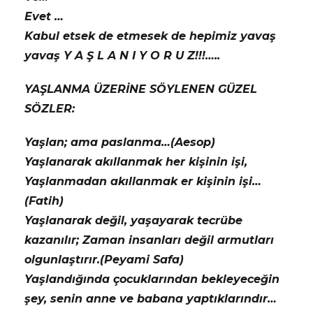
Evet …
Kabul etsek de etmesek de hepimiz yavaş
yavaş Y A Ş L A N I Y O R U Z!!!…..
YAŞLANMA ÜZERİNE SÖYLENEN GÜZEL
SÖZLER:
Yaşlan; ama paslanma…(Aesop)
Yaşlanarak akıllanmak her kişinin işi,
Yaşlanmadan akıllanmak er kişinin işi…
(Fatih)
Yaşlanarak değil, yaşayarak tecrübe
kazanılır; Zaman insanları değil armutları
olgunlaştırır.(Peyami Safa)
Yaşlandığında çocuklarından bekleyeceğin
şey, senin anne ve babana yaptıklarındır…