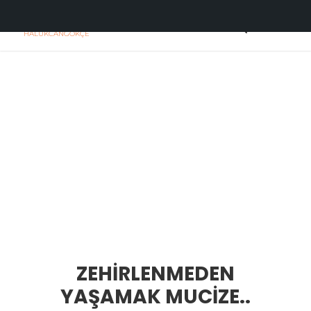
H
C
HALUKCANGOKÇE
ZEHİRLENMEDEN
YAŞAMAK MUCİZE..