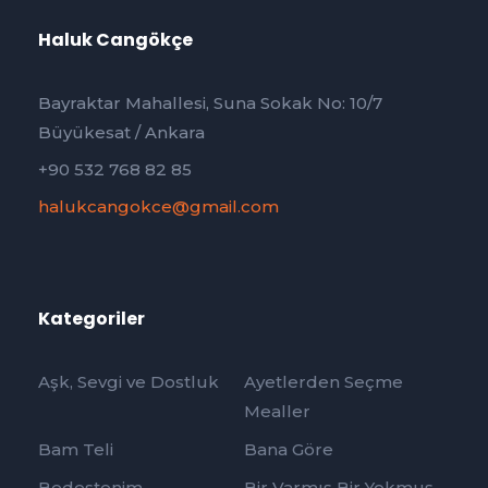
Haluk Cangökçe
Bayraktar Mahallesi, Suna Sokak No: 10/7
Büyükesat / Ankara
+90 532 768 82 85
halukcangokce@gmail.com
Kategoriler
Aşk, Sevgi ve Dostluk
Ayetlerden Seçme
Mealler
Bam Teli
Bana Göre
Bedestenim
Bir Varmış Bir Yokmuş